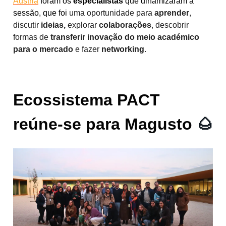
Áustria
foram os
especialistas
que dinamizaram a
sessão, que foi
uma oportunidade para
aprender
,
discutir
ideias,
explorar
colaborações
, descobrir
formas de
transferir inovação do meio académico
para o mercado
e fazer
networking
.
Ecossistema PACT
reúne-se para Magusto
🌰